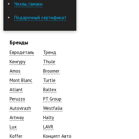
Чехлы, гамаки
Подарочный сертификат
Бренды
Евродеталь
Тренд
Кенгуру
Thule
Amos
Broomer
Mont Blanc
Turtle
Atlant
Baltex
Peruzzo
PT Group
Autovirazh
Westfalia
Artway
Halty
Lux
LAVR
Koffer
Концепт Авто