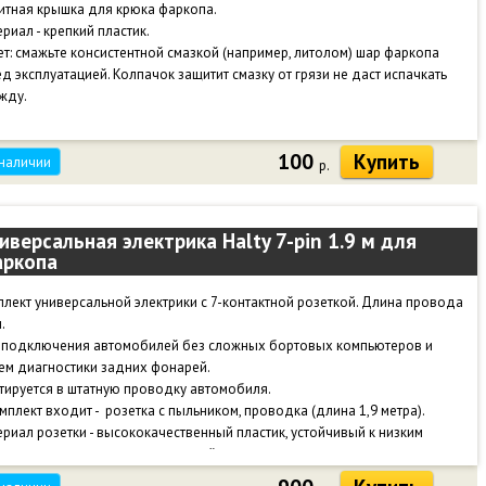
итная крышка для крюка фаркопа.
риал - крепкий пластик.
т: смажьте консистентной смазкой (например, литолом) шар фаркопа
д эксплуатацией. Колпачок защитит смазку от грязи не даст испачкать
жду.
100
Купить
 наличии
р.
иверсальная электрика Halty 7-pin 1.9 м для
ркопа
лект универсальной электрики с 7-контактной розеткой. Длина провода
.
 подключения автомобилей без сложных бортовых компьютеров и
ем диагностики задних фонарей.
тируется в штатную проводку автомобиля.
мплект входит - розетка с пыльником, проводка (длина 1,9 метра).
риал розетки - высококачественный пластик, устойчивый к низким
пературам и механическим воздействиям.
ль КГВВ, сечение 0,5 мм2 и 1,0 мм2 (масса). Токопроводящая жила: