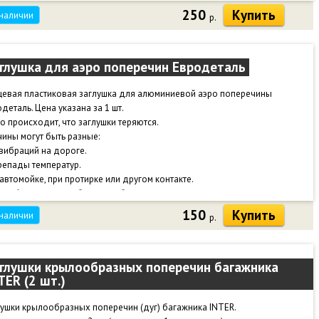
250
Купить
 наличии
р.
глушка для аэро поперечин Евродеталь
цевая пластиковая заглушка для алюминиевой аэро поперечины
деталь. Цена указана за 1 шт.
о происходит, что заглушки теряются.
ины могут быть разные:
 вибраций на дороге.
репады температур.
 автомойке, при протирке или другом контакте.
кже фиксация ослабевает от большого количества циклов снятия-
новки.
150
Купить
 наличии
р.
заглушки багажник приобретает неопрятный вид, начинает шуметь, можно
ниться о край поперечины.
ы не потерять заглушки - рекомендуем посадить на клей или герметик.
глушки крылообразных поперечин багажника
TER (2 шт.)
ушки крылообразных поперечин (дуг) багажника INTER.