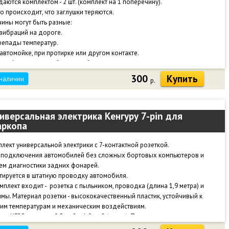
аются комплектом - 2 шт. (комплект на 1 поперечину).
о происходит, что заглушки теряются.
ины могут быть разные:
 вибраций на дороге.
репады температур.
 автомойке, при протирке или другом контакте.
кже фиксация ослабевает от большого количества циклов снятия-
новки.
300
Купить
 наличии
р.
заглушки багажник приобретает неопрятный вид, начинает шуметь, можно
ниться о края поперечины.
ы не потерять заглушки - рекомендуем посадить на клей или герметик.
иверсальная электрика Кенгуру 7-pin для
ркопа
лект универсальной электрики с 7-контактной розеткой.
 подключения автомобилей без сложных бортовых компьютеров и
ем диагностики задних фонарей.
тируется в штатную проводку автомобиля.
мплект входит - розетка с пыльником, проводка (длина 1,9 метра) и
мы. Материал розетки - высококачественный пластик, устойчивый к
им температурам и механическим воздействиям.
ль КГВВ, сечение 0,5 мм2 и 1,0 мм2 (масса). Токопроводящая жила:
ная, многопроволочная.