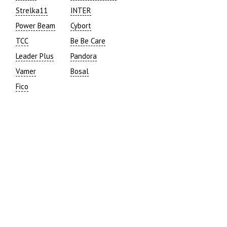
Strelka11
INTER
Power Beam
Cybort
TCC
Be Be Care
Leader Plus
Pandora
Vamer
Bosal
Fico