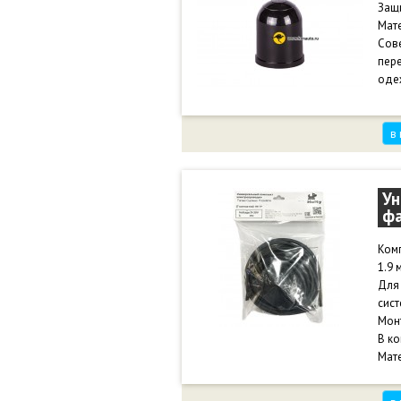
Защ
Мате
Сове
пере
оде
в
Ун
фа
Комп
1.9 м
Для
сист
Мон
В ко
Мате
тем
Кабе