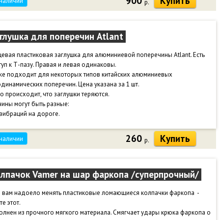
900
Купить
 наличии
р.
ная, многопроволочная.
 службы кабеля 30 лет.
глушка для поперечин Atlant
евая пластиковая заглушка для алюминиевой поперечины Atlant. Есть
уп к Т-пазу. Правая и левая одинаковы.
же подходит для некоторых типов китайских алюминиевых
динамических поперечин. Цена указана за 1 шт.
о происходит, что заглушки теряются.
ины могут быть разные:
 вибраций на дороге.
репады температур.
 автомойке, при протирке или другом контакте.
260
Купить
 наличии
р.
кже фиксация ослабевает от большого количества циклов снятия-
новки.
заглушки багажник приобретает неопрятный вид, начинает шуметь, можно
лпачок Vamer на шар фаркопа /суперпрочный/
ниться о край поперечины.
ы не потерять заглушки - рекомендуем посадить на клей или герметик.
и вам надоело менять пластиковые ломающиеся колпачки фаркопа -
те этот.
лнен из прочного мягкого материала. Смягчает удары крюка фаркопа о