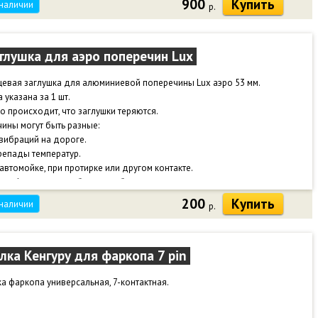
900
Купить
 наличии
р.
 службы кабеля 30 лет.
глушка для аэро поперечин Lux
евая заглушка для алюминиевой поперечины Lux аэро 53 мм.
 указана за 1 шт.
о происходит, что заглушки теряются.
ины могут быть разные:
 вибраций на дороге.
репады температур.
 автомойке, при протирке или другом контакте.
кже фиксация ослабевает от большого количества циклов снятия-
новки.
200
Купить
 наличии
р.
заглушки багажник приобретает неопрятный вид, начинает шуметь, можно
ниться о край поперечины.
ы не потерять заглушки - рекомендуем посадить на клей или герметик.
лка Кенгуру для фаркопа 7 pin
а фаркопа универсальная, 7-контактная.