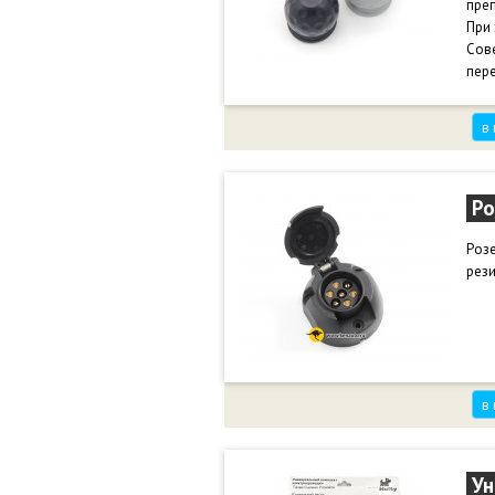
преп
При 
Сове
пере
оде
в
Ро
Розе
рези
в
Ун