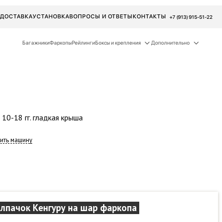
ДОСТАВКА
УСТАНОВКА
ВОПРОСЫ И ОТВЕТЫ
КОНТАКТЫ
+7 (913) 915-51-22
Багажники
Фаркопы
Рейлинги
Боксы и крепления
Дополнительно
 10-18 гг. гладкая крыша
ить машину
лпачок Кенгуру на шар фаркопа