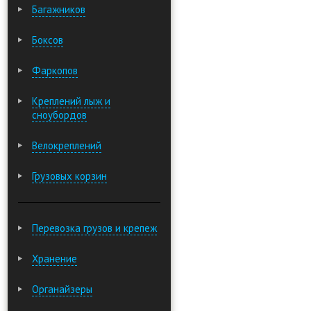
Багажников
Боксов
Фаркопов
Креплений лыж и
сноубордов
Велокреплений
Грузовых корзин
Перевозка грузов и крепеж
Хранение
Органайзеры