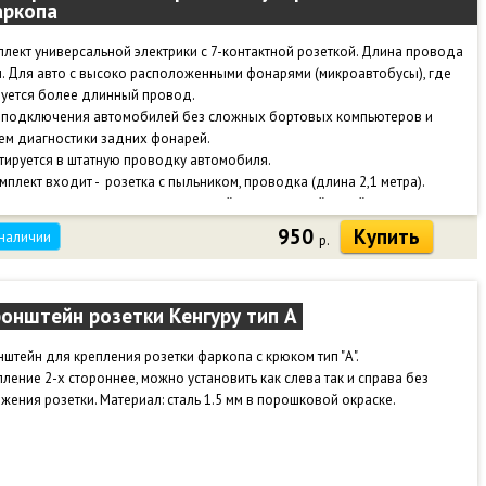
ркопа
лект универсальной электрики с 7-контактной розеткой. Длина провода
м. Для авто с высоко расположенными фонарями (микроавтобусы), где
буется более длинный провод.
 подключения автомобилей без сложных бортовых компьютеров и
ем диагностики задних фонарей.
тируется в штатную проводку автомобиля.
мплект входит - розетка с пыльником, проводка (длина 2,1 метра).
риал розетки - высококачественный пластик, устойчивый к низким
пературам и механическим воздействиям.
950
Купить
 наличии
р.
ль КГВВ, сечение 0,5 мм2 и 1,0 мм2 (масса). Токопроводящая жила:
ная, многопроволочная.
 службы кабеля 30 лет.
онштейн розетки Кенгуру тип А
штейн для крепления розетки фаркопа с крюком тип "А".
ление 2-х стороннее, можно установить как слева так и справа без
жения розетки. Материал: сталь 1.5 мм в порошковой окраске.