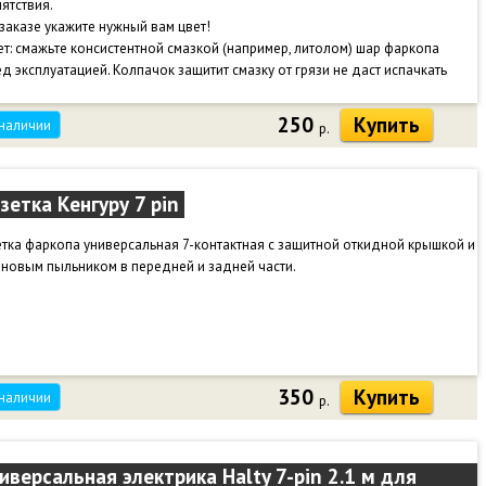
ятствия.
заказе укажите нужный вам цвет!
т: смажьте консистентной смазкой (например, литолом) шар фаркопа
д эксплуатацией. Колпачок защитит смазку от грязи не даст испачкать
жду.
250
Купить
 наличии
р.
зетка Кенгуру 7 pin
тка фаркопа универсальная 7-контактная с защитной откидной крышкой и
новым пыльником в передней и задней части.
350
Купить
 наличии
р.
иверсальная электрика Halty 7-pin 2.1 м для