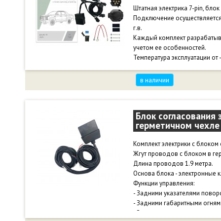
Штатная электрика 7-pin, бло
Подключение осуществляется 
г.в.
Каждый комплект разрабатыв
учетом ее особенностей.
Температура эксплуатации от 
в наличии
Блок согласования 
герметичном чехле
Комплект электрики с блоком с
Жгут проводов с блоком в ге
Длина проводов 1.9 метра.
Основа блока - электронные 
Функции управления:
- Задними указателями повор
- Задними габаритными огням
- Задними стоп-сигналами.