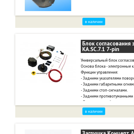
в наличии
Блок согласования 
KA.SC.7.1 7-pin
Универсальный блок согласов
Основа блока - электронные 
Функции управления:
- Задними указателями повор
- Задними габаритными огням
- Задними стоп-сигналами.
- Задними противотуманными
- Поддержка работы со свет
Подключается к штатной про
в наличии
непосредственно к задним ф
Температура эксплуатации от 
В комплекте: электронный мод
пыльником (защита ISO 1724),
Заглушка Концепт А