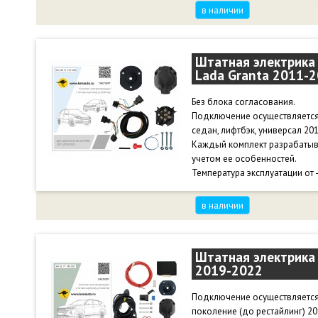
- Задними противотуманными
в наличии
- Поддержка работы со свет
Подключается к штатной про
непосредственно к задним ф
Температура эксплуатации от 
Штатная электрика 
Lada Granta 2011-2
В комплекте: электронный мо
розетка 7 контактная с пыльни
инструкция.
Без блока согласования.
Подключение осуществляется 
седан, лифтбэк, универсал 2011
Каждый комплект разрабатыв
учетом ее особенностей.
Температура эксплуатации от 
в наличии
Штатная электрика 
2019-2022
Подключение осуществляется 
поколение (до рестайлинг) 201