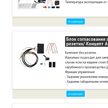
Температура эксплуатации от 
в наличии
Блок согласования 
розетки/ Концепт А
Комплект без розетки.
Идеально подходит для замен
случае если на машине стоит
зарубежного производства (д
Функции управления:
- Задними указателями повор
- Задними габаритными огням
- Задними стоп-сигналами.
- Задними противотуманными
в наличии
- Поддержка работы со свет
Температура эксплуатации от 