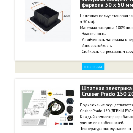
фаркопа 50 х 50 мм
Подходит для всех типов авто,
Сечение проводников: Выходн
синий, желтый, зеленый, корич
Надежная полиуретановая заг
мм2 (белый) длина - 1,85 м, В
х 50 мм).
синий, желтый, зеленый, кори
Материал заглушки- 100% пол
(красный) длина - 4,5 м.
-Эластичность.
-Устойчивость материала к пе
-Износостойкость.
-Стойкость к агрессивным сре
Гарантия 2 года.
в наличии
Штатная электрика 
Cruiser Prado 150 
Подключение осуществляется
Cruiser Prado 150 (ЛЕВЫЙ РУЛЬ)
Каждый комплект разрабатыв
учетом ее особенностей.
Температура эксплуатации от 