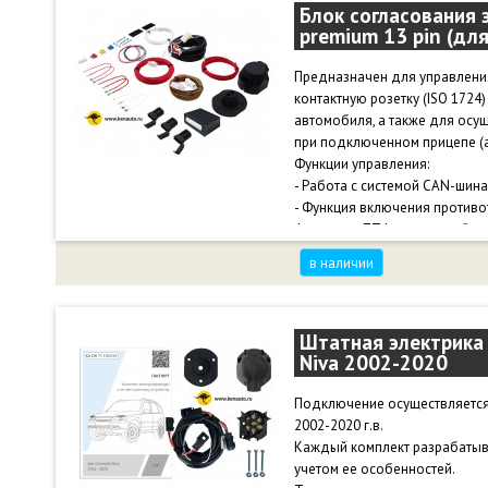
Блок согласования 
premium 13 pin (дл
Предназначен для управления
контактную розетку (ISO 1724
автомобиля, а также для осу
при подключенном прицепе (
Функции управления:
- Работа с системой CAN-шин
- Функция включения против
фонарями ПТФ на автомобиле
- Функция двойного напряжен
в наличии
- Функция переноса с нерабо
габаритных огней.
- Отключение датчиков парко
- Визуальная диагностика лам
Штатная электрика 
Niva 2002-2020
- Индикатор неисправности с
- Защита от некорректного п
Температура эксплуатации от 
Подключение осуществляется 
2002-2020 г.в.
Каждый комплект разрабатыв
учетом ее особенностей.