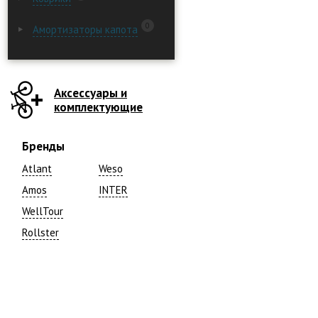
0
Амортизаторы капота
Аксессуары и
комплектующие
Бренды
Atlant
Weso
Amos
INTER
WellTour
Rollster