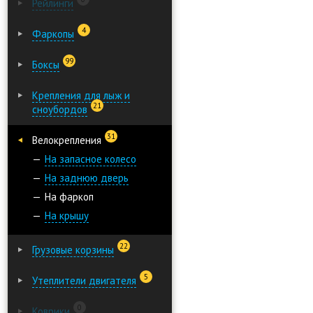
Рейлинги
4
Фаркопы
99
Боксы
Крепления для лыж и
21
сноубордов
31
Велокрепления
На запасное колесо
На заднюю дверь
На фаркоп
На крышу
22
Грузовые корзины
5
Утеплители двигателя
0
Коврики