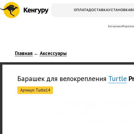
ОПЛАТА
ДОСТАВКА
УСТАНОВКА
В
Багажники
Фаркопы
Главная
Аксессуары
←
Барашек для велокрепления
Turtle
P
Артикул: Turtle14