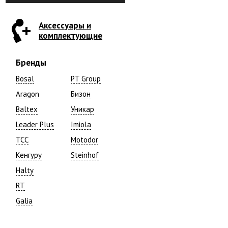
Аксессуары и
комплектующие
Бренды
Bosal
PT Group
Aragon
Бизон
Baltex
Уникар
Leader Plus
Imiola
TCC
Motodor
Кенгуру
Steinhof
Halty
RT
Galia