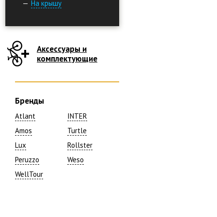
На крышу
Аксессуары и
комплектующие
Бренды
Atlant
INTER
Amos
Turtle
Lux
Rollster
Peruzzo
Weso
WellTour