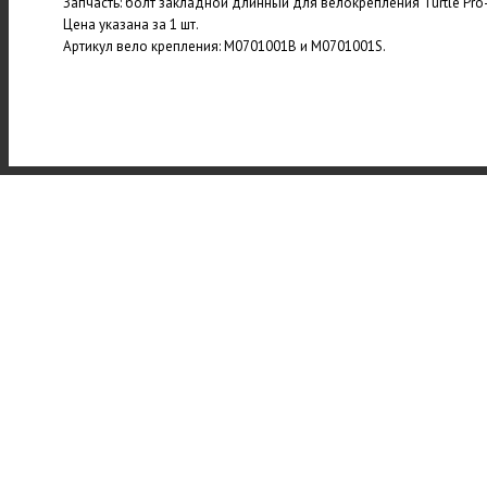
Запчасть: болт закладной длинный для велокрепления Turtle Pro-
Цена указана за 1 шт.
Артикул вело крепления: M0701001B и M0701001S.