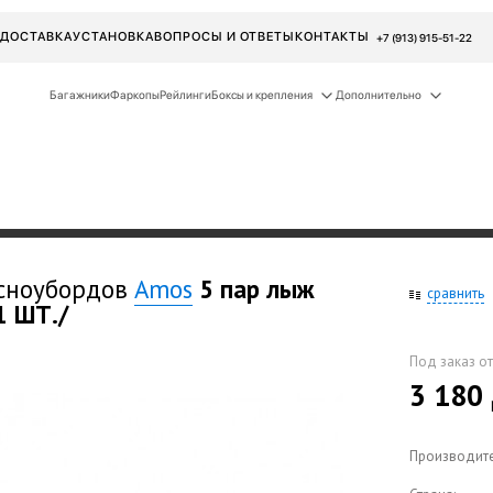
ДОСТАВКА
УСТАНОВКА
ВОПРОСЫ И ОТВЕТЫ
КОНТАКТЫ
+7 (913) 915-51-22
Багажники
Фаркопы
Рейлинги
Боксы и крепления
Дополнительно
 сноубордов
Amos
5 пар лыж
сравнить
1 ШТ./
Под заказ от
3 180
Производите