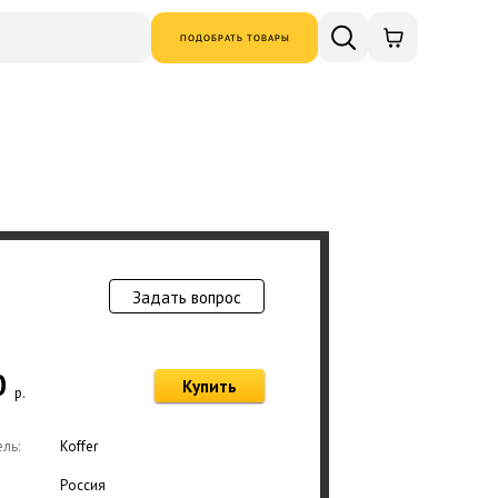
ПОДОБРАТЬ ТОВАРЫ
Задать вопрос
Товар добавлен в
0
Купить
р.
Оформ
ль:
Koffer
Россия