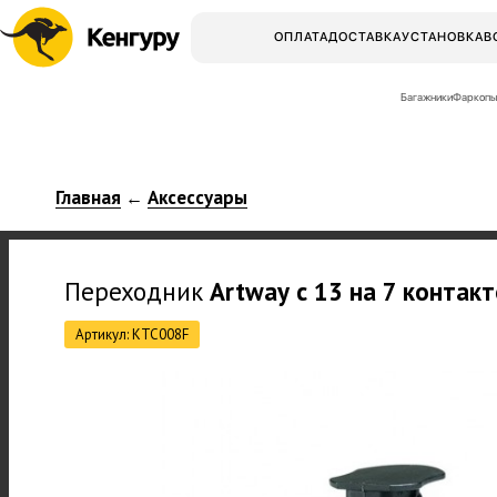
ОПЛАТА
ДОСТАВКА
УСТАНОВКА
В
Багажники
Фаркопы
Главная
Аксессуары
←
Переходник
Artway
с 13 на 7 контак
Артикул: KTC008F