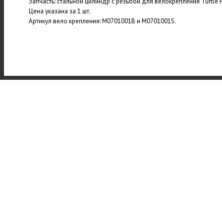
Запчасть: стальной цилиндр с резьбой для велокрепления Turtle P
Цена указана за 1 шт.
Артикул вело крепления: M0701001B и M0701001S.