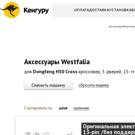
ОПЛАТА
ДОСТАВКА
УСТАНОВКА
В
Багажники
Фаркопы
Аксессуары Westfalia
для
Dongfeng H30 Cross
кроссовер, 5 дверей, 15- гг
Сменить машину
сбросить машину
Сортировать по:
цене
наличию
Оригинальная элек
13-pin /без подде