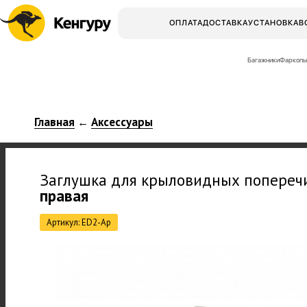
ОПЛАТА
ДОСТАВКА
УСТАНОВКА
В
Багажники
Фаркопы
Главная
Аксессуары
←
Заглушка для крыловидных попере
правая
Артикул: ED2-Ap