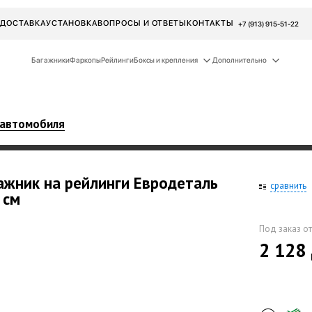
ДОСТАВКА
УСТАНОВКА
ВОПРОСЫ И ОТВЕТЫ
КОНТАКТЫ
+7 (913) 915-51-22
Багажники
Фаркопы
Рейлинги
Боксы и крепления
Дополнительно
 автомобиля
ажник на рейлинги Евродеталь
сравнить
 см
Под заказ от
2 128