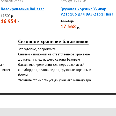
Артикул: 24485
Артикул: V213105
Велокрепление Rollster
Грузовая корзина Уникар
V213105 для ВАЗ-2131 Нива
17 300 р.
16 954
18 300 р.
р.
17 568
р.
Сезонное хранение багажников
Это удобно, попробуйте.
Снимем и положим на ответственное хранение
до начала следующего сезона. Базовые
ы и
багажники, крепления для перевозки лыж/
жником.
сноубордов, велосипедов, грузовые корзины и
боксы.
Уточните стоимость услуги у нашего менеджера.