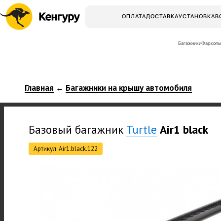
ОПЛАТА
ДОСТАВКА
УСТАНОВКА
В
Багажники
Фаркопы
Главная
Багажники на крышу автомобиля
←
Базовый багажник
Turtle
Air1 black
Артикул: Air1.black.122