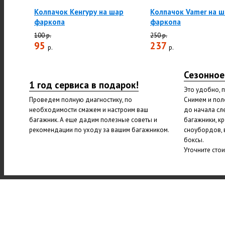
Колпачок Кенгуру на шар
Колпачок Vamer на 
фаркопа
фаркопа
100 р.
250 р.
95
237
р.
р.
Сезонное
1 год сервиса в подарок!
Это удобно, 
Проведем полную диагностику, по
Снимем и пол
необходимости смажем и настроим ваш
до начала сл
багажник. А еще дадим полезные советы и
багажники, к
рекомендации по уходу за вашим багажником.
сноубордов, 
боксы.
Уточните сто