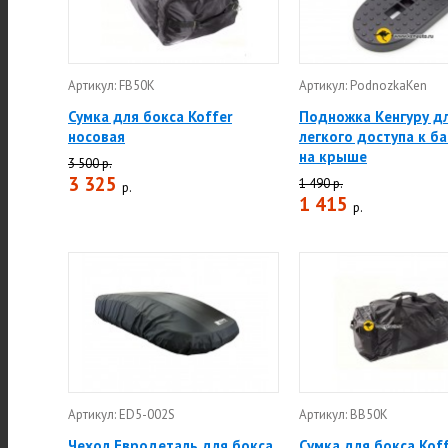
Артикул: FB50K
Артикул: PodnozkaKen
Сумка для бокса Koffer
Подножка Кенгуру д
носовая
легкого доступа к б
на крыше
3 500 р.
3 325
1 490 р.
р.
1 415
р.
Артикул: ED5-002S
Артикул: BB50K
Чехол Евродеталь для бокса
Сумка для бокса Kof