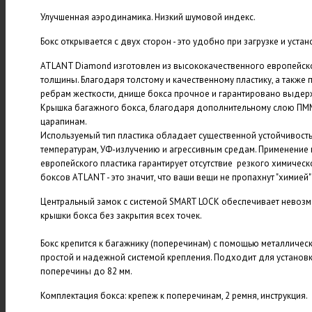
Улучшенная аэродинамика. Низкий шумовой индекс.
Бокс открывается с двух сторон - это удобно при загрузке и устан
ATLANT Diamond изготовлен из высококачественного европейск
толщины. Благодаря толстому и качественному пластику, а такж
ребрам жесткости, днище бокса прочное и гарантировано выдерж
Крышка багажного бокса, благодаря дополнительному слою ПММА
царапинам.
Используемый тип пластика обладает существенной устойчивост
температурам, УФ-излучению и агрессивным средам. Применение
европейского пластика гарантирует отсутствие резкого химическ
боксов ATLANT - это значит, что ваши вещи не пропахнут "химией
Центральный замок с системой SMART LOCK обеспечивает невоз
крышки бокса без закрытия всех точек.
Бокс крепится к багажнику (поперечинам) с помощью металлическ
простой и надежной системой крепления. Подходит для установ
поперечины до 82 мм.
Комплектация бокса: крепеж к поперечинам, 2 ремня, инструкция.