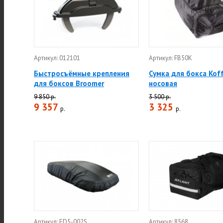
Артикул: 012101
Артикул: FB50K
Быстросъёмные крепления
Сумка для бокса Kof
для боксов Broomer
носовая
9 850 р.
3 500 р.
9 357
3 325
р.
р.
Артикул: ED5-002S
Артикул: 8568