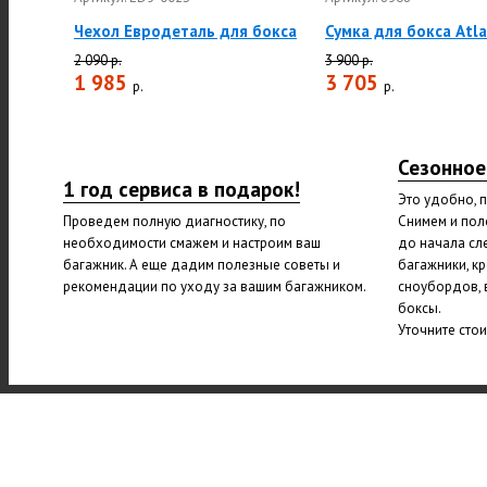
Чехол Евродеталь для бокса
Сумка для бокса Atl
2 090 р.
3 900 р.
1 985
3 705
р.
р.
Сезонное
1 год сервиса в подарок!
Это удобно, 
Проведем полную диагностику, по
Снимем и пол
необходимости смажем и настроим ваш
до начала сл
багажник. А еще дадим полезные советы и
багажники, к
рекомендации по уходу за вашим багажником.
сноубордов, 
боксы.
Уточните сто