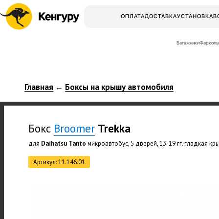
ОПЛАТА
ДОСТАВКА
УСТАНОВКА
В
Багажники
Фаркопы
Главная
Боксы на крышу автомобиля
←
Бокс
Broomer
Trekka
для
Daihatsu Tanto
микроавтобус, 5 дверей, 13-19 гг. гладкая кр
Артикул: 11.146.01