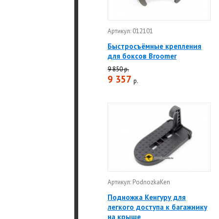
Артикул: 012101
Быстросъёмные крепления
для боксов Broomer
9 850 р.
9 357
р.
Артикул: PodnozkaKen
Подножка Кенгуру для
легкого доступа к багажнику
на крыше