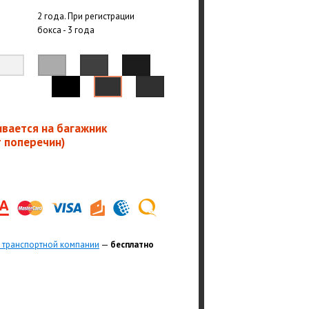
2 года. При регистрации
бокса - 3 года
ивается на багажник
т поперечин)
 транспортной компании
—
бесплатно