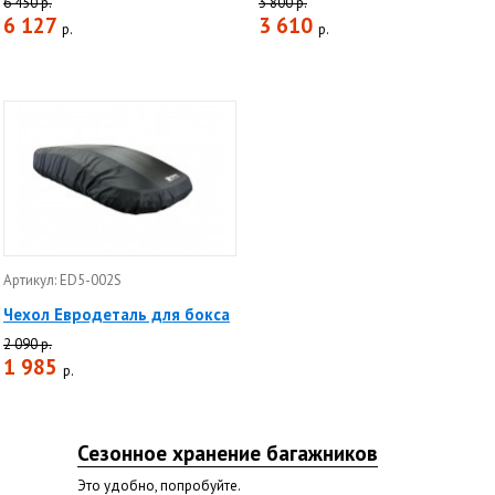
6 450 р.
3 800 р.
6 127
3 610
р.
р.
Артикул: ED5-002S
Чехол Евродеталь для бокса
2 090 р.
1 985
р.
Сезонное хранение багажников
Это удобно, попробуйте.