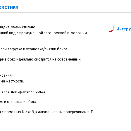
ристики
глядит очень стильно.
Инстру
нешний вид с продуманной эргономикой и хорошим
 при загрузке и установке/снятии бокса.
рме бокс идеально смотрится на современных
ирания.
ми жесткости.
ление для хранения бокса.
я и открывания бокса.
 с помощью U-скоб, к алюминиевым поперечинам в Т-