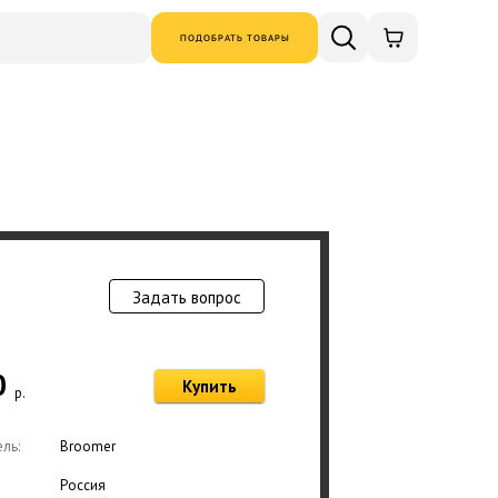
ПОДОБРАТЬ ТОВАРЫ
Задать вопрос
Товар добавлен в
0
Купить
р.
Оформ
ль:
Broomer
Россия