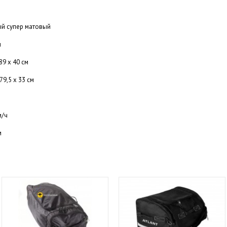
й супер матовый
м
89 х 40 см
79,5 х 33 см
м/ч
м