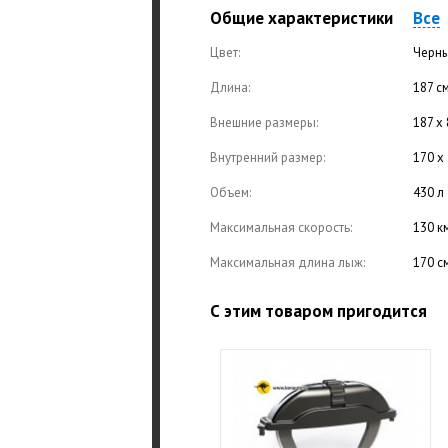
Общие характеристики
Все
Цвет:
Черны
Длина:
187 с
Внешние размеры:
187 х 
Внутренний размер:
170 х 
Объем:
430 л
Максимальная скорость:
130 к
Максимальная длина лыж:
170 с
С этим товаром пригодится