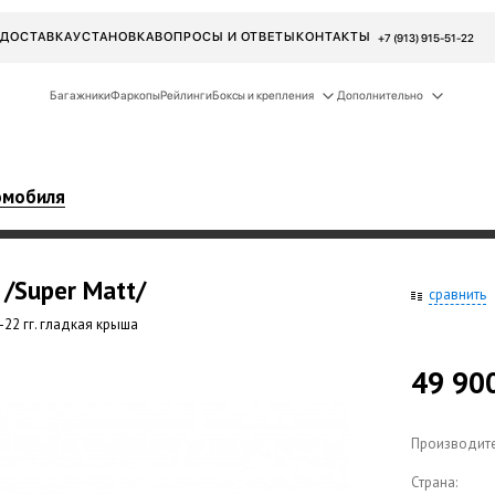
ДОСТАВКА
УСТАНОВКА
ВОПРОСЫ И ОТВЕТЫ
КОНТАКТЫ
+7 (913) 915-51-22
Багажники
Фаркопы
Рейлинги
Боксы и крепления
Дополнительно
омобиля
 /Super Matt/
сравнить
-22 гг. гладкая крыша
49 90
Производите
Страна: