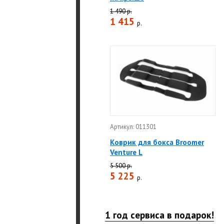
1 490 р.
1 415
р.
Артикул: 011301
Коврик для бокса Broomer
Venture L
5 500 р.
5 225
р.
1 год сервиса в подарок!