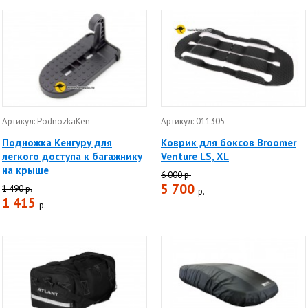
Артикул: PodnozkaKen
Артикул: 011305
Подножка Кенгуру для
Коврик для боксов Broomer
легкого доступа к багажнику
Venture LS, XL
на крыше
6 000 р.
5 700
1 490 р.
р.
1 415
р.