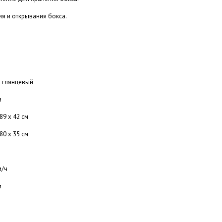
я и открывания бокса.
 глянцевый
м
89 х 42 см
80 х 35 см
м/ч
м