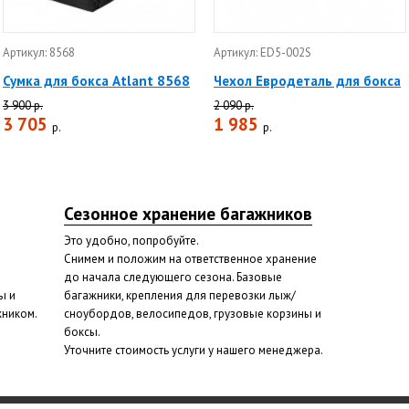
Артикул: 8568
Артикул: ED5-002S
Сумка для бокса Atlant 8568
Чехол Евродеталь для бокса
3 900 р.
2 090 р.
3 705
1 985
р.
р.
Сезонное хранение багажников
Это удобно, попробуйте.
Снимем и положим на ответственное хранение
до начала следующего сезона. Базовые
ы и
багажники, крепления для перевозки лыж/
жником.
сноубордов, велосипедов, грузовые корзины и
боксы.
Уточните стоимость услуги у нашего менеджера.