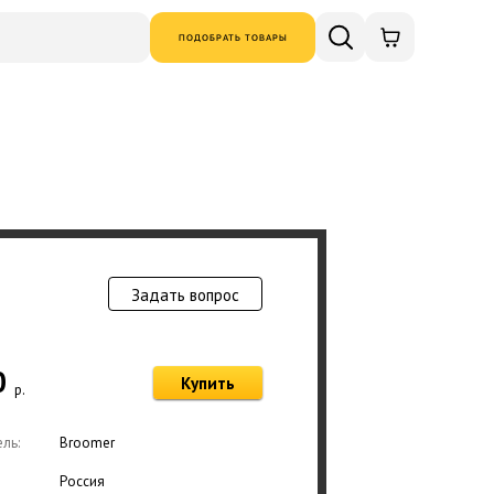
ПОДОБРАТЬ ТОВАРЫ
Задать вопрос
Товар добавлен в
0
Купить
р.
Оформ
ль:
Broomer
Россия