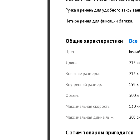
Ручка и ремень для удобного закрывани
Четыре ремня для фиксации багажа.
Общие характеристики
Все
Цвет:
Белый
Длина:
213 с
Внешние размеры:
213 х 
Внутренний размер:
195 х 
Объем:
500 л
Максимальная скорость:
130 к
Максимальная длина лыж:
205 с
С этим товаром пригодится