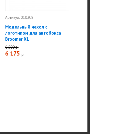
Артикул: 010308
Модельный чехол с
логотипом для автобокса
Broomer XL
6 500 р.
6 175
р.