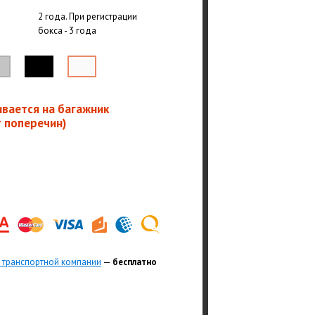
2 года. При регистрации
бокса - 3 года
ивается на багажник
т поперечин)
 транспортной компании
—
бесплатно