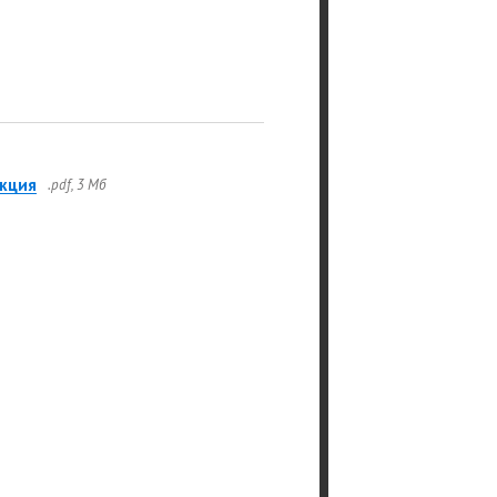
кция
.pdf, 3 Мб