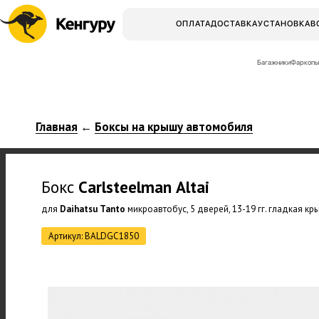
ОПЛАТА
ДОСТАВКА
УСТАНОВКА
В
Багажники
Фаркопы
Главная
Боксы на крышу автомобиля
←
Бокс
Carlsteelman
Altai
для
Daihatsu Tanto
микроавтобус, 5 дверей, 13-19 гг. гладкая кр
Артикул: BALDGC1850