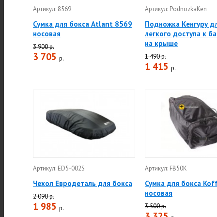
Артикул: 8569
Артикул: PodnozkaKen
Сумка для бокса Atlant 8569
Подножка Кенгуру д
носовая
легкого доступа к б
на крыше
3 900 р.
3 705
1 490 р.
р.
1 415
р.
Артикул: ED5-002S
Артикул: FB50K
Чехол Евродеталь для бокса
Сумка для бокса Kof
носовая
2 090 р.
1 985
3 500 р.
р.
3 325