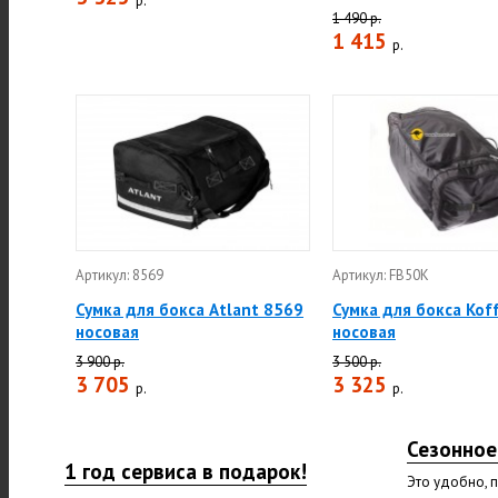
р.
1 490 р.
1 415
р.
Артикул: 8569
Артикул: FB50K
Сумка для бокса Atlant 8569
Сумка для бокса Kof
носовая
носовая
3 900 р.
3 500 р.
3 705
3 325
р.
р.
Сезонное
1 год сервиса в подарок!
Это удобно, 