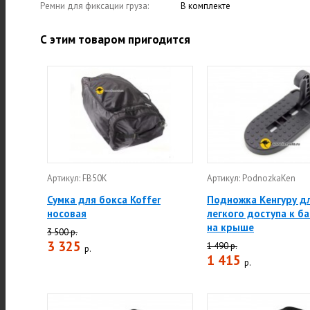
Ремни для фиксации груза:
В комплекте
С этим товаром пригодится
Артикул: FB50K
Артикул: PodnozkaKen
Сумка для бокса Koffer
Подножка Кенгуру д
носовая
легкого доступа к б
на крыше
3 500 р.
3 325
1 490 р.
р.
1 415
р.