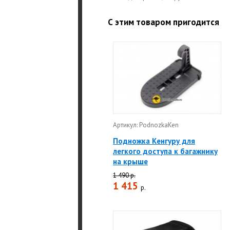
С этим товаром пригодится
Артикул: PodnozkaKen
Подножка Кенгуру для
легкого доступа к багажнику
на крыше
1 490 р.
1 415
р.