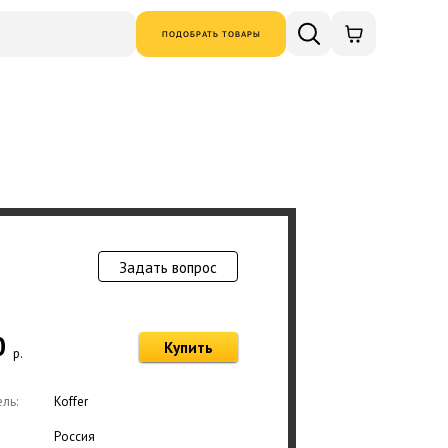
ПОДОБРАТЬ ТОВАРЫ
Задать вопрос
Товар добавлен в
0
Купить
р.
Оформ
ль:
Koffer
Россия