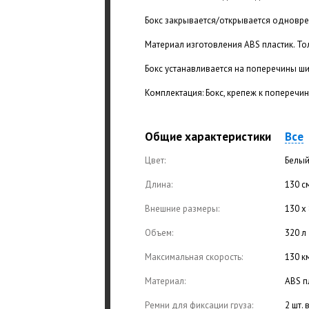
Бокс закрывается/открывается одновре
Материал изготовления ABS пластик. То
Бокс устанавливается на поперечины ш
Комплектация: Бокс, крепеж к поперечина
Общие характеристики
Все
Цвет:
Белый
Длина:
130 с
Внешние размеры:
130 х 
Объем:
320 л
Максимальная скорость:
130 к
Материал:
ABS п
Ремни для фиксации груза:
2 шт.