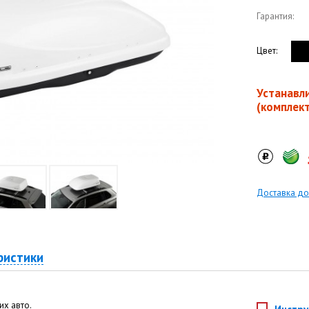
Гарантия:
Цвет:
Устанавл
(комплек
Доставка до
ристики
х авто.