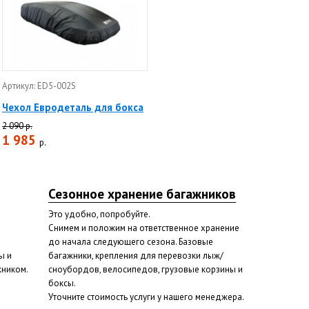
Артикул: ED5-002S
Чехол Евродеталь для бокса
2 090 р.
1 985
р.
Сезонное хранение багажников
Это удобно, попробуйте.
Снимем и положим на ответственное хранение
до начала следующего сезона. Базовые
ы и
багажники, крепления для перевозки лыж/
жником.
сноубордов, велосипедов, грузовые корзины и
боксы.
Уточните стоимость услуги у нашего менеджера.