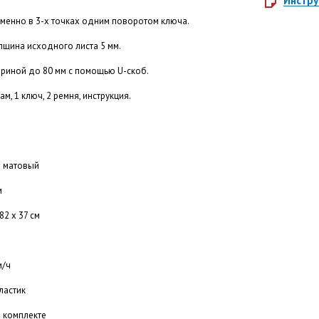
Инстру
менно в 3-х точках одним поворотом ключа.
лщина исходного листа 5 мм.
ириной до 80 мм с помощью U-скоб.
м, 1 ключ, 2 ремня, инструкция.
 матовый
м
82 х 37 см
м/ч
ластик
 в комплекте