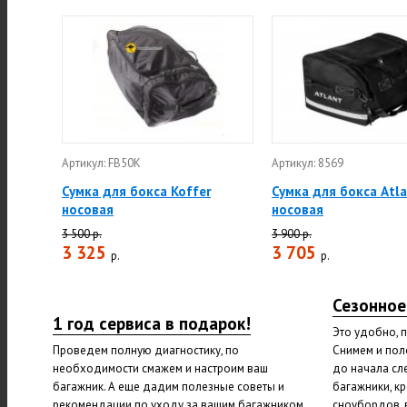
Артикул: FB50K
Артикул: 8569
Сумка для бокса Koffer
Сумка для бокса Atl
носовая
носовая
3 500 р.
3 900 р.
3 325
3 705
р.
р.
Сезонное
1 год сервиса в подарок!
Это удобно, 
Проведем полную диагностику, по
Снимем и пол
необходимости смажем и настроим ваш
до начала сл
багажник. А еще дадим полезные советы и
багажники, к
рекомендации по уходу за вашим багажником.
сноубордов, 