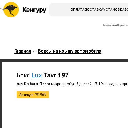
ОПЛАТА
ДОСТАВКА
УСТАНОВКА
В
Багажники
Фаркопы
Главная
Боксы на крышу автомобиля
←
Бокс
Lux
Tavr 197
для
Daihatsu Tanto
микроавтобус, 5 дверей, 13-19 гг. гладкая кр
Артикул: 791965