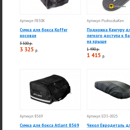
Артикул: FB50K
Артикул: PodnozkaKen
Сумка для бокса Koffer
Подножка Кенгуру д
носовая
легкого доступа к б
на крыше
3 500 р.
3 325
1 490 р.
р.
1 415
р.
Артикул: 8569
Артикул: ED5-002S
Сумка для бокса Atlant 8569
Чехол Евродеталь д