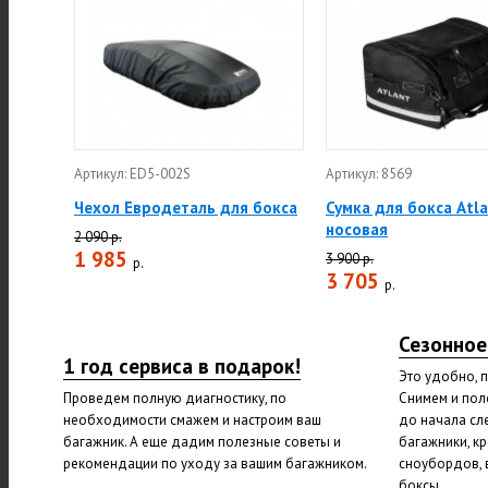
Артикул: ED5-002S
Артикул: 8569
Чехол Евродеталь для бокса
Сумка для бокса Atl
носовая
2 090 р.
1 985
3 900 р.
р.
3 705
р.
Сезонное
1 год сервиса в подарок!
Это удобно, 
Проведем полную диагностику, по
Снимем и пол
необходимости смажем и настроим ваш
до начала сл
багажник. А еще дадим полезные советы и
багажники, к
рекомендации по уходу за вашим багажником.
сноубордов, 
боксы.