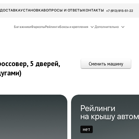
ДОСТАВКА
УСТАНОВКА
ВОПРОСЫ И ОТВЕТЫ
КОНТАКТЫ
+7 (913) 915-51-22
Багажники
Фаркопы
Рейлинги
Боксы и крепления
Дополнительно
россовер, 5 дверей,
Сменить машину
дугами)
Рейлинги
на крышу авто
нет