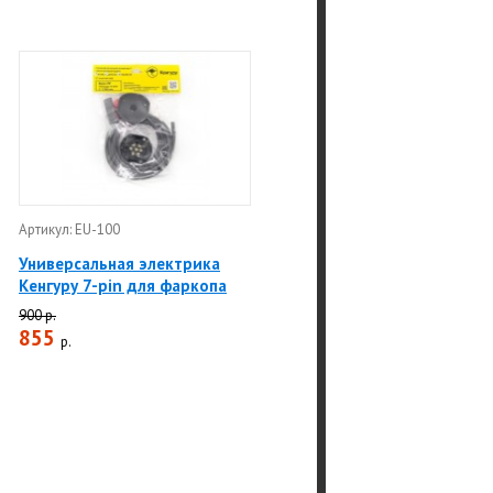
Артикул: EU-100
Универсальная электрика
Кенгуру 7-pin для фаркопа
900 р.
855
р.