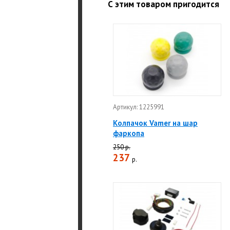
С этим товаром пригодится
Артикул: 1225991
Колпачок Vamer на шар
фаркопа
250 р.
237
р.