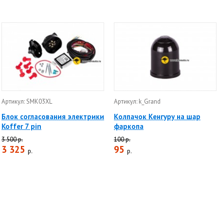
Артикул: SMK03XL
Артикул: k_Grand
Блок согласования электрики
Колпачок Кенгуру на шар
Koffer 7 pin
фаркопа
3 500 р.
100 р.
3 325
95
р.
р.