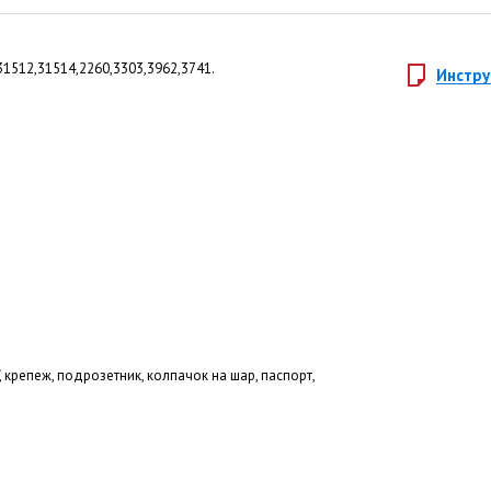
,31512,31514,2260,3303,3962,3741.
Инстру
", крепеж, подрозетник, колпачок на шар, паспорт,