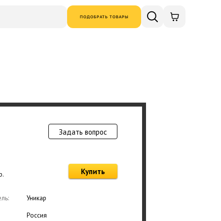
ПОДОБРАТЬ ТОВАРЫ
Задать вопрос
Товар добавлен в
Купить
р.
Оформ
ль:
Уникар
Россия