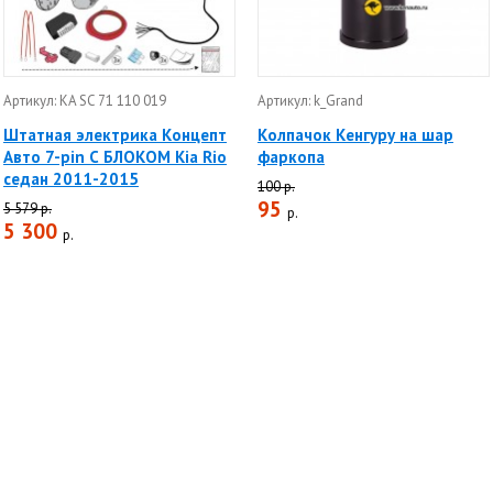
Артикул: KA SC 71 110 019
Артикул: k_Grand
Штатная электрика Концепт
Колпачок Кенгуру на шар
Авто 7-pin С БЛОКОМ Kia Rio
фаркопа
седан 2011-2015
100 р.
95
5 579 р.
р.
5 300
р.