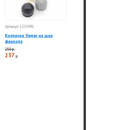
Артикул: 1225991
Колпачок Vamer на шар
фаркопа
250 р.
237
р.