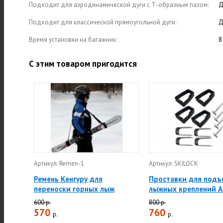
Подходит для аэродинамической дуги с Т-образным пазом:
Д
Подходит для классической прямоугольной дуги :
Д
Время установки на багажник:
8
С этим товаром пригодится
Артикул: Remen-1
Артикул: SKILOCK
Ремень Кенгуру для
Проставки для подъ
переноски горных лыж
лыжных креплений A
600 р.
800 р.
570
760
р.
р.