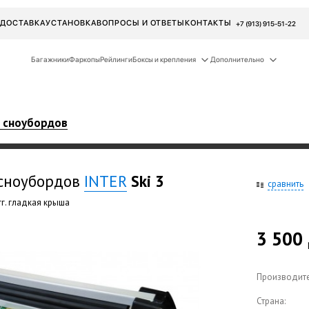
ДОСТАВКА
УСТАНОВКА
ВОПРОСЫ И ОТВЕТЫ
КОНТАКТЫ
+7 (913) 915-51-22
Багажники
Фаркопы
Рейлинги
Боксы и крепления
Дополнительно
и сноубордов
 сноубордов
INTER
Ski 3
сравнить
гг. гладкая крыша
3 500
Производите
Страна: