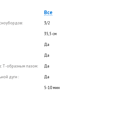
Все
 сноубордов:
3/2
35,5 см
Да
Да
с Т-образным пазом:
Да
ной дуги :
Да
5-10 мин