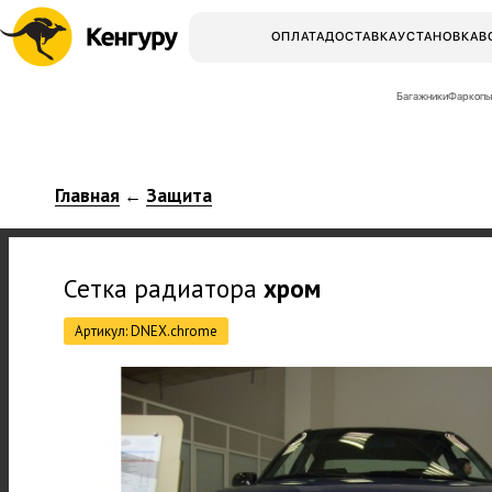
ОПЛАТА
ДОСТАВКА
УСТАНОВКА
В
Багажники
Фаркопы
Главная
Защита
←
Сетка радиатора
хром
Артикул: DNEX.chrome