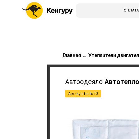
ОПЛАТА
Главная
Утеплители двигате
←
Автоодеяло
Автотепл
Артикул: teplo20