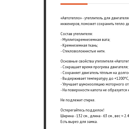
«Автотепло» - утеплитель для двигател
инженеров, поможет сохранить тепло д
Состав утеплителя:
- Муллитокремнеземная вата;
- Кремнеземная ткань;
- Стекловолокнистые нити.
Основные свойства утеплителя «Автотеп
- Сокращает время прогрева двигателя;
- Сохраняет двигатель тёплым на долго
- Выдерживает температуру до +1200ºС, 
- Улучшает шумоизоляцию моторного от
- На поверхности капота не образуется 
Не подлежит стирке.
Остерегайтесь подделок!
Ширина - 132 см., длина - 63 см., вес ≈ 2.4
Есть вырез для замка.