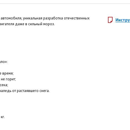
я автомобиля, уникальная разработка отечественных
Инстру
вигателя даже в сильный мороз.
ло»:
е время;
не горит;
сека;
наледь от растаявшего снега.
 кг.