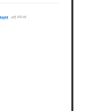
кция
.pdf, 450 кб