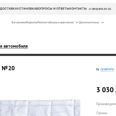
ДОСТАВКА
УСТАНОВКА
ВОПРОСЫ И ОТВЕТЫ
КОНТАКТЫ
+7 (913) 915-51-22
Багажники
Фаркопы
Рейлинги
Боксы и крепления
Дополнительно
ля автомобиля
о
№20
сравнить
3 030
Производите
Страна: