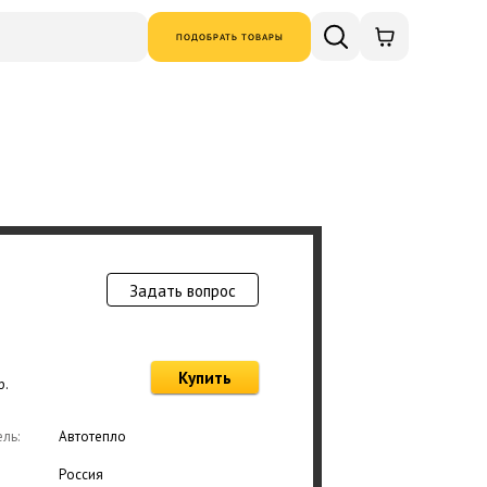
ПОДОБРАТЬ ТОВАРЫ
Задать вопрос
Товар добавлен в
Купить
р.
Оформ
ль:
Автотепло
Россия