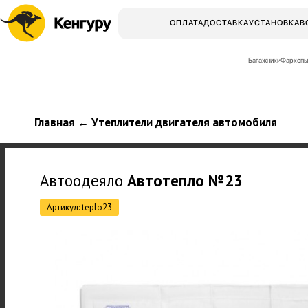
ОПЛАТА
ДОСТАВКА
УСТАНОВКА
В
Багажники
Фаркопы
Главная
Утеплители двигателя автомобиля
←
Автоодеяло
Автотепло
№23
Артикул: teplo23