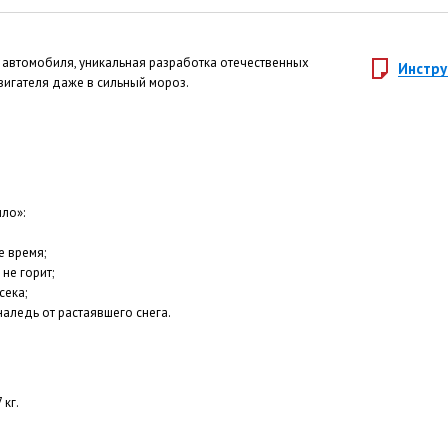
я автомобиля, уникальная разработка отечественных
Инстру
вигателя даже в сильный мороз.
ло»:
е время;
не горит;
сека;
наледь от растаявшего снега.
 кг.