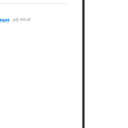
кция
.pdf, 450 кб