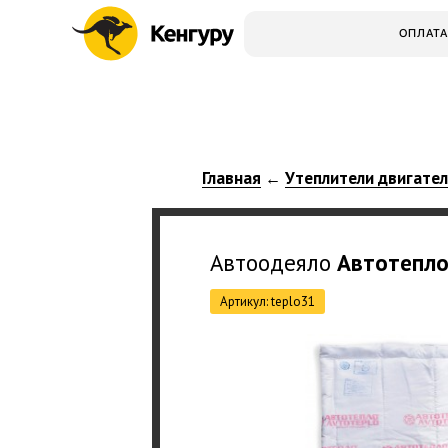
ОПЛАТА
Главная
Утеплители двигате
←
Автоодеяло
Автотепл
Артикул: teplo31