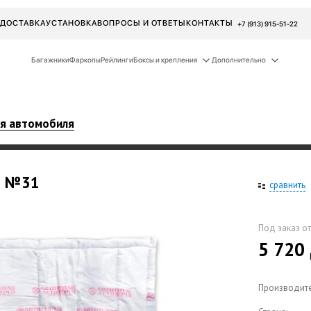
ДОСТАВКА
УСТАНОВКА
ВОПРОСЫ И ОТВЕТЫ
КОНТАКТЫ
+7 (913) 915-51-22
Багажники
Фаркопы
Рейлинги
Боксы и крепления
Дополнительно
ля автомобиля
о
№31
сравнить
Под заказ от
5 720
Производите