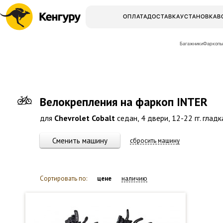
ОПЛАТА
ДОСТАВКА
УСТАНОВКА
В
Багажники
Фаркопы
Велокрепления на фаркоп INTER
для
Chevrolet Cobalt
седан, 4 двери, 12-22 гг. глад
Сменить машину
сбросить машину
Сортировать по:
цене
наличию