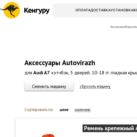
ОПЛАТА
ДОСТАВКА
УСТАНОВКА
В
Багажники
Фаркопы
Аксессуары Autovirazh
для
Audi A7
хэтчбэк, 5 дверей, 10-18 гг. гладкая кр
Сменить машину
сбросить машину
Сортировать по:
цене
наличию
Ремень крепежный A