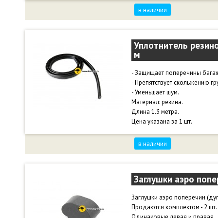
в наличии
Уплотнитель резино
м
- Защищает поперечины багаж
- Препятствует скольжению гр
- Уменьшает шум.
Материал: резина.
Длина 1.3 метра.
Цена указана за 1 шт.
в наличии
Заглушки аэро попе
Заглушки аэро поперечин (дуг
Продаются комплектом - 2 шт.
Одинаковые левая и правая.