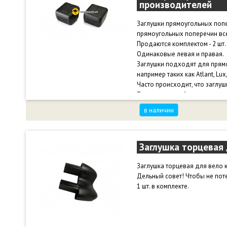
производителей
Заглушки прямоугольных попе
прямоугольных поперечин все
Продаются комплектом - 2 шт.
Одинаковые левая и правая.
Заглушки подходят для прям
например таких как Atlant, Lux
Часто происходит, что заглуш
Причины могут быть разные:
- От вибраций на дороге.
в наличии
- Перепады температур.
- На автомойке, при протирке 
- Также фиксация ослабевает
установки.
Заглушка торцевая 
Без заглушки багажник приоб
Заглушка торцевая для вело 
пораниться о края поперечин
Дельный совет! Чтобы не поте
Чтобы не потерять заглушки -
1 шт. в комплекте.