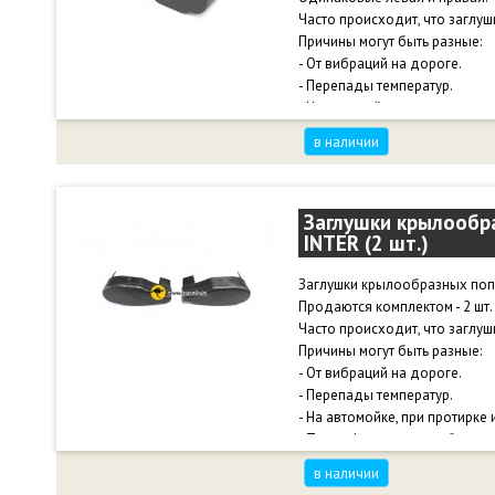
Часто происходит, что заглуш
Причины могут быть разные:
- От вибраций на дороге.
- Перепады температур.
- На автомойке, при протирке 
- Также фиксация ослабевает
в наличии
установки.
Без заглушки багажник приоб
пораниться о края поперечин
Заглушки крылообр
INTER (2 шт.)
Чтобы не потерять заглушки -
Заглушки крылообразных попе
Продаются комплектом - 2 шт. 
Часто происходит, что заглуш
Причины могут быть разные:
- От вибраций на дороге.
- Перепады температур.
- На автомойке, при протирке 
- Также фиксация ослабевает
установки.
в наличии
Без заглушки багажник приоб