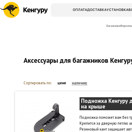
ОПЛАТА
ДОСТАВКА
УСТАНОВКА
В
Багажники
Фаркопы
Аксессуары для багажников Кенгур
Сортировать по:
цене
наличию
Подножка Кенгуру д
на крыше
Подножка поможет вам без тру
Крепится за дверную петлю а
Резиновый кант защищает авт