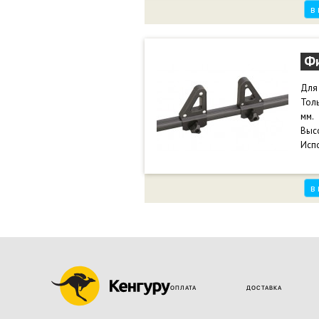
в
Фи
Для 
Толь
мм.
Высо
Испо
в
ОПЛАТА
ДОСТАВКА