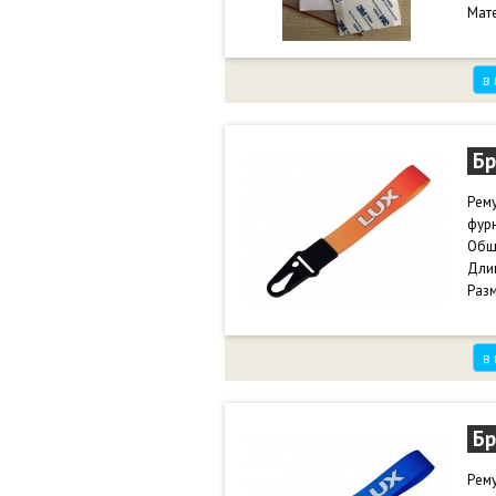
Мат
в
Бр
Рем
фурн
Общи
Длин
Разм
в
Бр
Рем