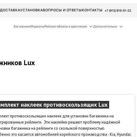
ДОСТАВКА
УСТАНОВКА
ВОПРОСЫ И ОТВЕТЫ
КОНТАКТЫ
+7 (913) 915-51-22
Багажники
Фаркопы
Рейлинги
Боксы и крепления
Дополнительно
ажников Lux
мплект наклеек противоскользящих Lux
лект противоскользящих наклеек для установки багажника на
егрированные рейлинги. Эти наклейки решают проблему надёжной
новки багажника на рейлинги со скользкой поверхностью.
енно это касается автомобилей корейского производства - Kia, Hyundai.