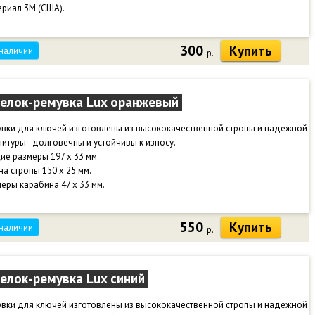
ериал 3М (США).
300
Купить
 наличии
р.
елок-ремувка Lux оранжевый
увки для ключей изготовлены из высококачественной стропы и надежной
итуры - долговечны и устойчивы к износу.
е размеры 197 х 33 мм.
а стропы 150 х 25 мм.
еры карабина 47 х 33 мм.
550
Купить
 наличии
р.
елок-ремувка Lux синий
увки для ключей изготовлены из высококачественной стропы и надежной