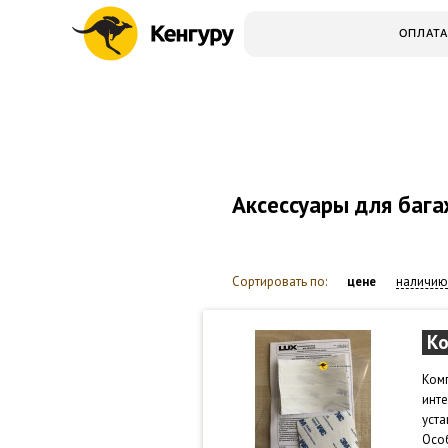
ОПЛАТА
Аксессуары для баг
Сортировать по:
цене
наличию
Ко
Комп
инт
уста
Особ