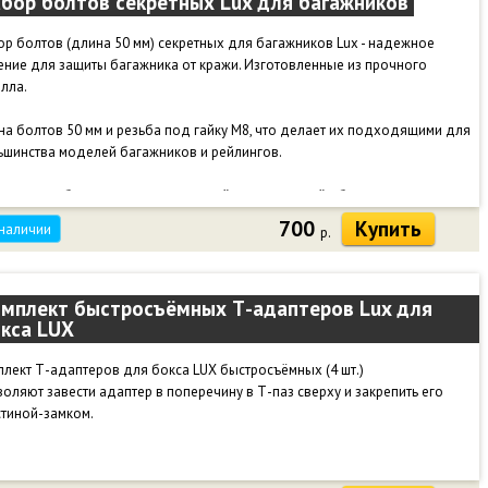
бор болтов секретных Lux для багажников
р болтов (длина 50 мм) секретных для багажников Lux - надежное
ние для защиты багажника от кражи. Изготовленные из прочного
лла.
а болтов 50 мм и резьба под гайку М8, что делает их подходящими для
ьшинства моделей багажников и рейлингов.
мплекте с болтами идет уникальный ключ, который обеспечивает
ство и безопасность при установке и снятии болтов.
700
Купить
 наличии
р.
мплект быстросъёмных Т-адаптеров Lux для
кса LUX
лект Т-адаптеров для бокса LUX быстросъёмных (4 шт.)
оляют завести адаптер в поперечину в Т-паз сверху и закрепить его
стиной-замком.