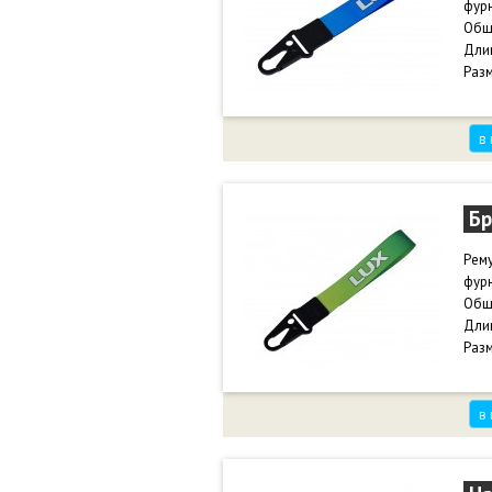
фурн
Общи
Длин
Разм
в
Бр
Рем
фурн
Общи
Длин
Разм
в