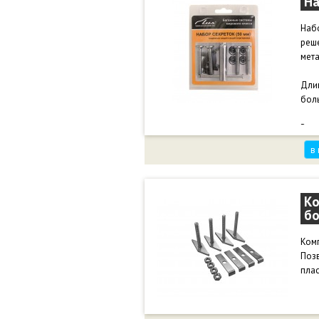
На
Набо
реше
мета
Длин
бол
В ко
удоб
в
Ко
бо
Комп
Позв
пла