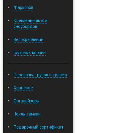
Фаркопов
Креплений лыж и
сноубордов
Велокреплений
Грузовых корзин
Перевозка грузов и крепеж
Хранение
Органайзеры
Чехлы, гамаки
Подарочный сертификат