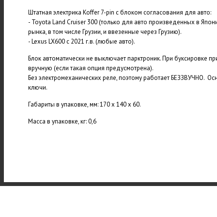
Штатная электрика Koffer 7-pin с блоком согласования для авто:
- Toyota Land Cruiser 300 (только для авто произведенных в Япо
рынка, в том числе Грузии, и ввезенные через Грузию).
- Lexus LX600 с 2021 г.в. (любые авто).
Блок автоматически не выключает парктроник. При буксировке п
вручную (если такая опция предусмотрена).
Без электромеханических реле, поэтому работает БЕЗЗВУЧНО. Ос
ключи.
Габариты в упаковке, мм: 170 х 140 х 60.
Масса в упаковке, кг: 0,6