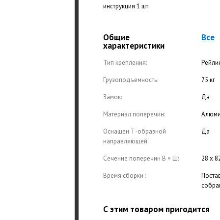
инструкция 1 шт.
Общие
Все
характеристики
Тип крепления:
Рейли
Грузоподъемность:
75 кг
Замок:
Да
Материал поперечин:
Алюм
Оснащен Т-образной
Да
направляющей:
Сечение поперечин В × Ш:
28 х 8
Время сборки :
Поста
собра
С этим товаром пригодится