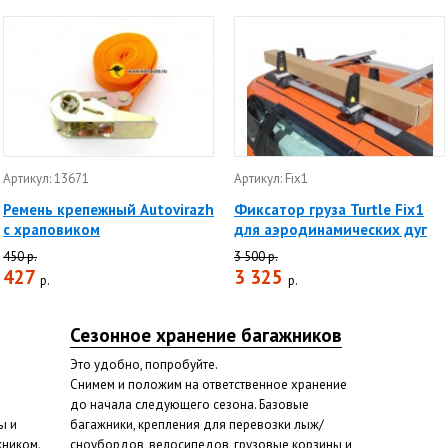
Артикул: 13671
Артикул: Fix1
Ремень крепежный Autovirazh
Фиксатор груза Turtle Fix1
с храповиком
для аэродинамических дуг
450 р.
3 500 р.
427
3 325
р.
р.
Сезонное хранение багажников
Это удобно, попробуйте.
Снимем и положим на ответственное хранение
до начала следующего сезона. Базовые
ы и
багажники, крепления для перевозки лыж/
жником.
сноубордов, велосипедов, грузовые корзины и