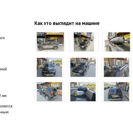
Как это выглядит на машине
нги
иний
2 мм
вляется
нным