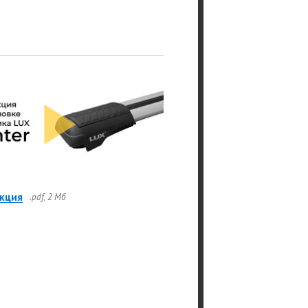
кция
.pdf, 2 Мб