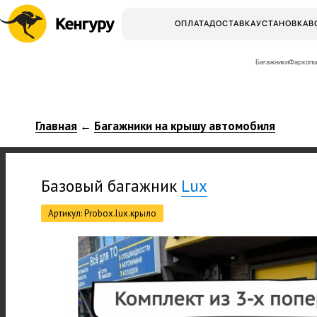
ОПЛАТА
ДОСТАВКА
УСТАНОВКА
В
Багажники
Фаркопы
Главная
Багажники на крышу автомобиля
←
Базовый багажник
Lux
Артикул: Probox.lux.крыло