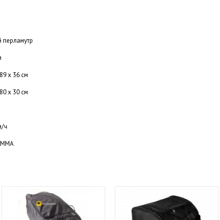
 перламутр
м
89 х 36 см
80 х 30 см
м/ч
ПММА