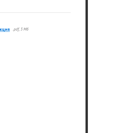
кция
.pdf, 3 Мб