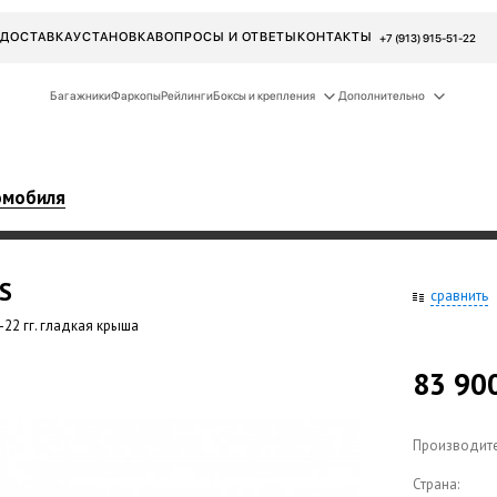
ДОСТАВКА
УСТАНОВКА
ВОПРОСЫ И ОТВЕТЫ
КОНТАКТЫ
+7 (913) 915-51-22
Багажники
Фаркопы
Рейлинги
Боксы и крепления
Дополнительно
омобиля
LS
сравнить
-22 гг. гладкая крыша
83 90
Производите
Страна: