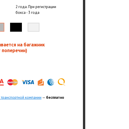
2 года. При регистрации
бокса - 3 года
ивается на багажник
т поперечин)
 транспортной компании
—
бесплатно