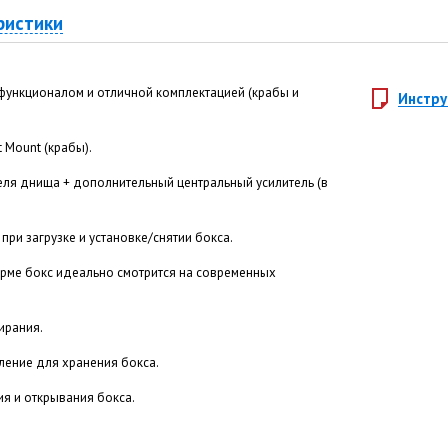
ристики
м функционалом и отличной комплектацией (крабы и
Инстру
 Mount (крабы).
ля днища + дополнительный центральный усилитель (в
 при загрузке и установке/снятии бокса.
рме бокс идеально смотрится на современных
ирания.
ление для хранения бокса.
я и открывания бокса.