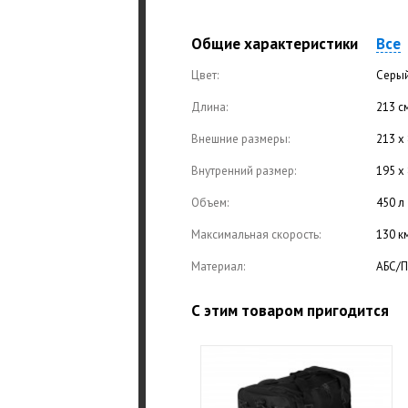
Общие характеристики
Все
Цвет:
Серый
Длина:
213 с
Внешние размеры:
213 х 
Внутренний размер:
195 х 
Объем:
450 л
Максимальная скорость:
130 к
Материал:
АБС/
С этим товаром пригодится