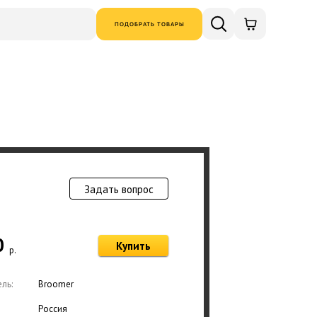
ПОДОБРАТЬ ТОВАРЫ
Задать вопрос
Товар добавлен в
0
Купить
р.
Оформ
ль:
Broomer
Россия