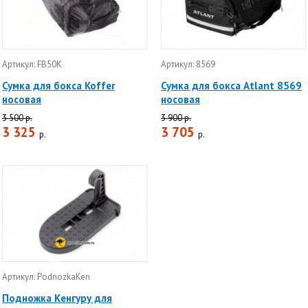
Артикул: FB50K
Артикул: 8569
Сумка для бокса Koffer
Сумка для бокса Atlant 8569
носовая
носовая
3 500 р.
3 900 р.
3 325
3 705
р.
р.
Артикул: PodnozkaKen
Подножка Кенгуру для