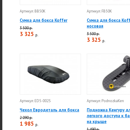
Артикул: BB50K
Артикул: FB50K
Сумка для бокса Koffer
Сумка для бокса Kof
носовая
3 500 р.
3 325
3 500 р.
р.
3 325
р.
Артикул: ED5-002S
Артикул: PodnozkaKen
Чехол Евродеталь для бокса
Подножка Кенгуру д
легкого доступа к б
2 090 р.
на крыше
1 985
р.
1 490 р.