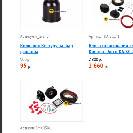
Артикул: k_Grand
Артикул: KA.SC.7.1
Колпачок Кенгуру на шар
Блок согласования э
фаркопа
Концепт Авто KA.SC.7
100 р.
2 800 р.
95
2 660
р.
р.
Артикул: SMK03XL