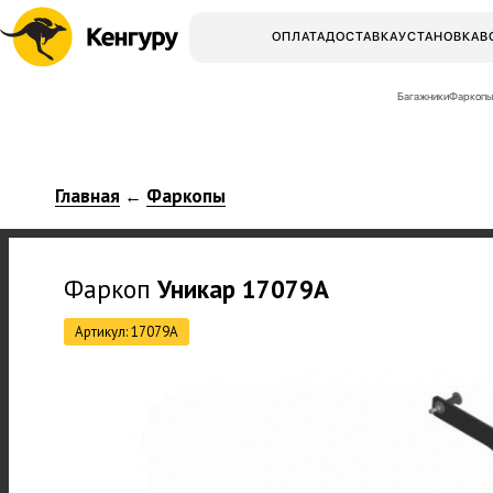
ОПЛАТА
ДОСТАВКА
УСТАНОВКА
В
Багажники
Фаркопы
Главная
Фаркопы
←
Фаркоп
Уникар
17079A
Артикул: 17079A