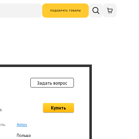
ПОДОБРАТЬ ТОВАРЫ
Задать вопрос
Товар добавлен в
Купить
р.
Оформ
ль:
Amos
Польша