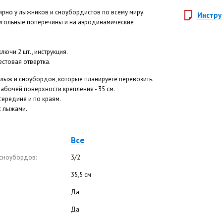
ярно у лыжников и сноубордистов по всему миру.
Инстру
угольные поперечины и на аэродинамические
ключи 2 шт., инструкция.
стовая отвертка.
лыж и сноубордов, которые планируете перевозить.
бочей поверхности крепления - 35 см.
середине и по краям.
с лыжами.
Все
 сноубордов:
3/2
35,5 см
Да
Да