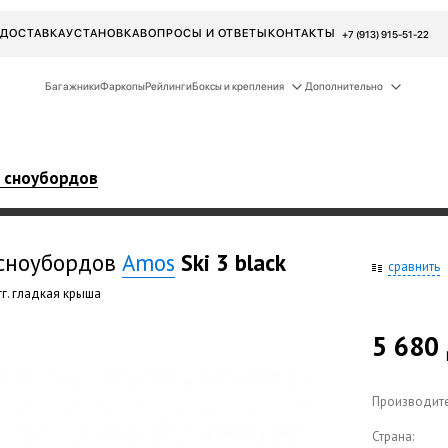
ДОСТАВКА
УСТАНОВКА
ВОПРОСЫ И ОТВЕТЫ
КОНТАКТЫ
+7 (913) 915-51-22
Багажники
Фаркопы
Рейлинги
Боксы и крепления
Дополнительно
и сноубордов
 сноубордов
Amos
Ski 3 black
сравнить
гг. гладкая крыша
5 680
Производите
Страна: