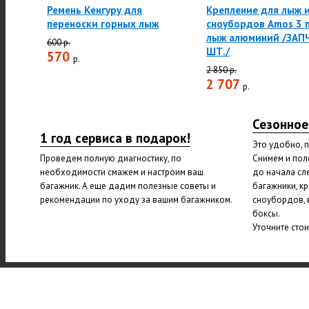
Ремень Кенгуру для
Крепление для лыж 
переноски горных лыж
сноубордов Amos 3 
лыж алюминий /ЗАП
600 р.
ШТ./
570
р.
2 850 р.
2 707
р.
Сезонное
1 год сервиса в подарок!
Это удобно, 
Проведем полную диагностику, по
Снимем и пол
необходимости смажем и настроим ваш
до начала сл
багажник. А еще дадим полезные советы и
багажники, к
рекомендации по уходу за вашим багажником.
сноубордов, 
боксы.
Уточните сто