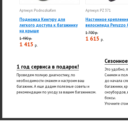
Артикул: PodnozkaKen
Артикул: PZ 371
Подножка Кенгуру для
Настенное креплени
легкого доступа к багажнику
велосипеда Peruzzo 
на крыше
1 700 р.
1 615
1 490 р.
р.
1 415
р.
Сезонное
1 год сервиса в подарок!
Это удобно, 
Проведем полную диагностику, по
Снимем и пол
необходимости смажем и настроим ваш
до начала сл
багажник. А еще дадим полезные советы и
багажники, к
рекомендации по уходу за вашим багажником.
сноубордов, 
боксы.
Уточните сто