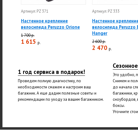
Артикул: PZ 371
Артикул: PZ 333
Настенное крепление
Настенное креплени
велосипеда Peruzzo Orione
велосипеда Peruzzo 
Hanger
1 700 р.
1 615
2 600 р.
р.
2 470
р.
Сезонное
1 год сервиса в подарок!
Это удобно, 
Проведем полную диагностику, по
Снимем и пол
необходимости смажем и настроим ваш
до начала сл
багажник. А еще дадим полезные советы и
багажники, к
рекомендации по уходу за вашим багажником.
сноубордов, 
боксы.
Уточните сто